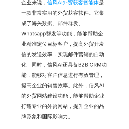
企业来说，
信风AI外贸获客智能体
是
一款非常实用的外贸获客软件。它集
成了海关数据、邮件群发、
Whatsapp群发等功能，能够帮助企
业精准定位目标客户，提高外贸开发
信的发送效率，实现邮件营销的自动
化。同时，信风AI还具备B2B CRM功
能，能够对客户信息进行有效管理，
提高企业的销售效率。此外，信风AI
的外贸网站建设功能，能够帮助企业
打造专业的外贸网站，提升企业的品
牌形象和国际影响力。