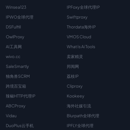
Winsea123
IPFoxy全球代理IP
IPWO全球代理
Swiftproxy
DSFulfill
Thordata海外IP
OwlProxy
VMOS Cloud
AI工具网
What Is Ai Tools
wivo.cc
卖家精灵
SaleSmartly
邦阅网
独角兽SCRM
荔枝IP
跨境百宝箱
Cliproxy
辣椒HTTP代理IP
Kookeey
ABCProxy
海外社媒引流
Vidau
Blurpath全球代理
DuoPlus云手机
IPFLY全球代理