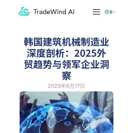
Select Language
简体中文
韩国建筑机械制造业
深度剖析：2025外
贸趋势与领军企业洞
察
2025年6月17日