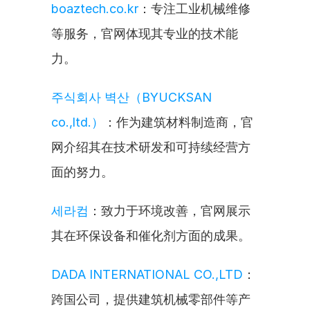
boaztech.co.kr
：专注工业机械维修
等服务，官网体现其专业的技术能
力。
주식회사 벽산（BYUCKSAN 
co.,ltd.）
：作为建筑材料制造商，官
网介绍其在技术研发和可持续经营方
面的努力。
세라컴
：致力于环境改善，官网展示
其在环保设备和催化剂方面的成果。
DADA INTERNATIONAL CO.,LTD
：
跨国公司，提供建筑机械零部件等产