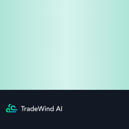
免费试用
企业咨询