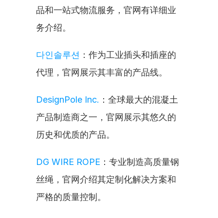
品和一站式物流服务，官网有详细业
务介绍。
다인솔루션
：作为工业插头和插座的
代理，官网展示其丰富的产品线。
DesignPole Inc.
：全球最大的混凝土
产品制造商之一，官网展示其悠久的
历史和优质的产品。
DG WIRE ROPE
：专业制造高质量钢
丝绳，官网介绍其定制化解决方案和
严格的质量控制。