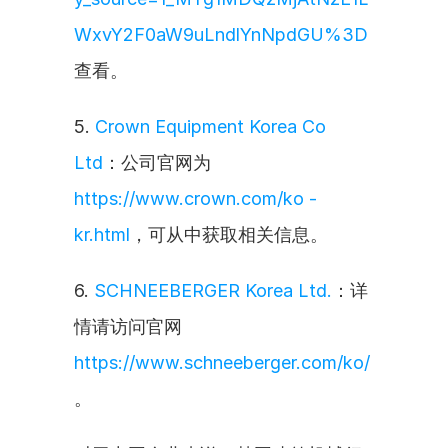
WxvY2F0aW9uLndlYnNpdGU%3D
查看。
5. 
Crown Equipment Korea Co 
Ltd
：公司官网为 
https://www.crown.com/ko - 
kr.html
，可从中获取相关信息。
6. 
SCHNEEBERGER Korea Ltd.
：详
情请访问官网 
https://www.schneeberger.com/ko/
。