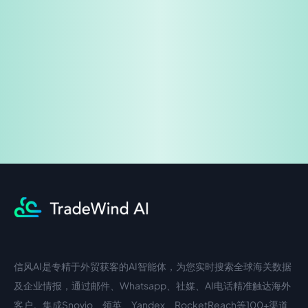
免费试用
企业咨询
信风AI是专精于外贸获客的AI智能体，为您实时搜索全球海关数据
中文入口
外语入口
及企业情报，通过邮件、Whatsapp、社媒、AI电话精准触达海外
客户。集成Snovio、领英、Yandex、RocketReach等100+渠道