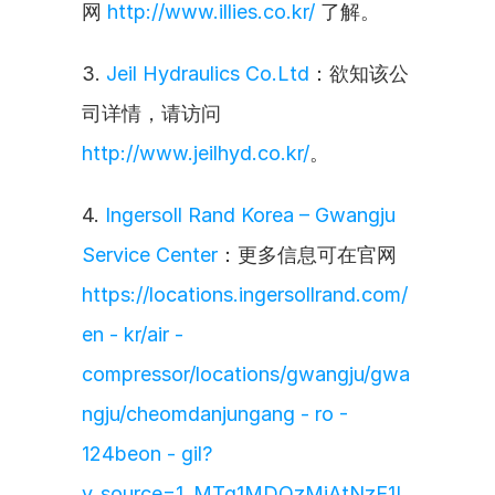
网 
http://www.illies.co.kr/
 了解。
3. 
Jeil Hydraulics Co.Ltd
：欲知该公
司详情，请访问 
http://www.jeilhyd.co.kr/
。
4. 
Ingersoll Rand Korea – Gwangju 
Service Center
：更多信息可在官网 
https://locations.ingersollrand.com/
en - kr/air - 
compressor/locations/gwangju/gwa
ngju/cheomdanjungang - ro - 
124beon - gil?
y_source=1_MTg1MDQzMjAtNzE1L