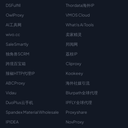
DSFulfill
Thordata海外IP
OwlProxy
VMOS Cloud
AI工具网
What Is Ai Tools
wivo.cc
卖家精灵
SaleSmartly
邦阅网
独角兽SCRM
荔枝IP
跨境百宝箱
Cliproxy
辣椒HTTP代理IP
Kookeey
ABCProxy
海外社媒引流
Vidau
Blurpath全球代理
DuoPlus云手机
IPFLY全球代理
Spandex Material Wholesale​
Proxyshare
IPIDEA
NovProxy