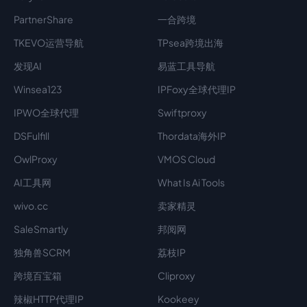
PartnerShare
一合跨境
TKEVO运营导航
TPsea跨境出海
发现AI
易蓝工具导航
Winsea123
IPFoxy全球代理IP
IPWO全球代理
Swiftproxy
DSFulfill
Thordata海外IP
OwlProxy
VMOS Cloud
AI工具网
What Is Ai Tools
wivo.cc
卖家精灵
SaleSmartly
邦阅网
独角兽SCRM
荔枝IP
跨境百宝箱
Cliproxy
辣椒HTTP代理IP
Kookeey