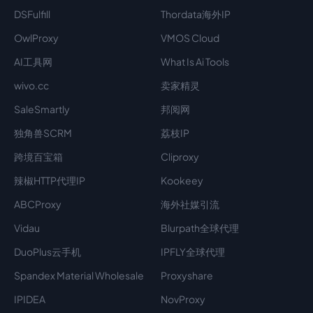
DSFulfill
Thordata海外IP
OwlProxy
VMOS Cloud
AI工具网
What Is Ai Tools
wivo.cc
卖家精灵
SaleSmartly
邦阅网
独角兽SCRM
荔枝IP
跨境百宝箱
Cliproxy
辣椒HTTP代理IP
Kookeey
ABCProxy
海外社媒引流
Vidau
Blurpath全球代理
DuoPlus云手机
IPFLY全球代理
Spandex Material Wholesale​
Proxyshare
IPIDEA
NovProxy