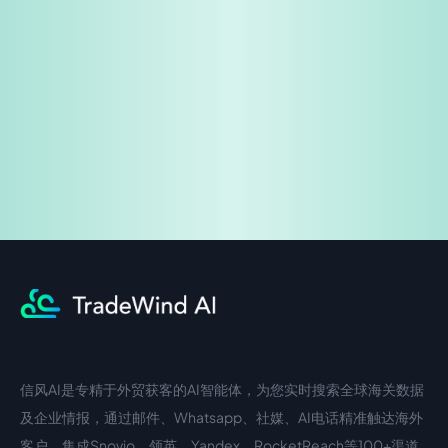
免费试用
企业咨询
信风AI是专精于外贸获客的AI智能体，为您实时搜索全球海关数据
中文入口
外语入口
及企业情报，通过邮件、Whatsapp、社媒、AI电话精准触达海外
客户。集成Snovio、领英、Yandex、RocketReach等100+渠道