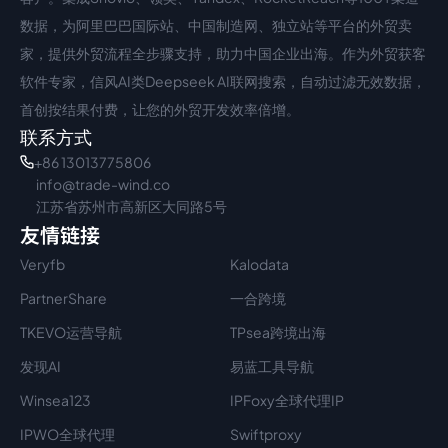
数据，为阿里巴巴国际站、中国制造网、独立站等平台的外贸卖
家，提供外贸流程全步骤支持，助力中国企业出海。作为外贸获客
软件专家，信风AI类Deepseek AI联网搜索，自动过滤无效数据，
首创按结果付费，让您的外贸开发效率倍增。
联系方式
+86 13013775806
info@trade-wind.co
江苏省苏州市高新区大同路5号
友情链接
Veryfb
Kalodata
PartnerShare
一合跨境
TKEVO运营导航
TPsea跨境出海
发现AI
易蓝工具导航
Winsea123
IPFoxy全球代理IP
IPWO全球代理
Swiftproxy