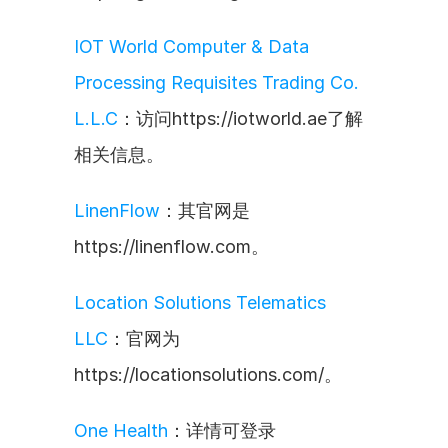
IOT World Computer & Data 
Processing Requisites Trading Co. 
L.L.C
：访问https://iotworld.ae了解
相关信息。
LinenFlow
：其官网是
https://linenflow.com。
Location Solutions Telematics 
LLC
：官网为
https://locationsolutions.com/。
One Health
：详情可登录