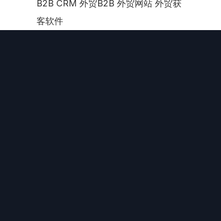
B2B CRM 外贸B2B 外贸网站 外贸获
客软件