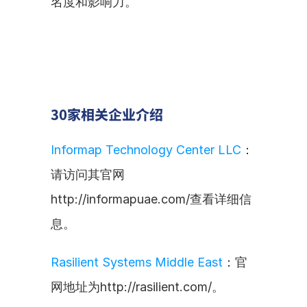
名度和影响力。
30家相关企业介绍
Informap Technology Center LLC
：
请访问其官网
http://informapuae.com/查看详细信
息。
Rasilient Systems Middle East
：官
网地址为http://rasilient.com/。