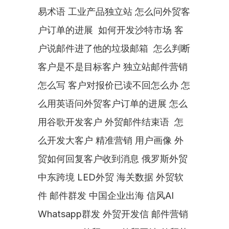
易术语 工业产品独立站 怎么问外贸客
户订单的进展  如何开发沙特市场 客
户说邮件进了他的垃圾邮箱  怎么判断
客户是不是目标客户 独立站邮件营销
怎么写 客户对报价已读不回怎么办 怎
么用英语问外贸客户订单的进展 怎么
用谷歌开发客户 外贸邮件结束语  怎
么开发大客户 精准营销 用户画像 外
贸如何回复客户收到消息 俄罗斯外贸 
中东跨境 LED外贸 海关数据 外贸软
件 邮件群发 中国企业出海 信风AI 
Whatsapp群发 外贸开发信 邮件营销 