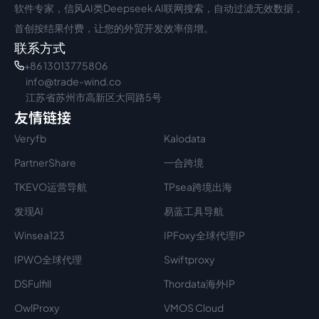
软件专家，信风AI类Deepseek AI联网搜索，自动过滤无效数据，
首创按结果付费，让您的外贸开发效率倍增。
联系方式
+86 13013775806
info@trade-wind.co
江苏省苏州市高新区大同路5号
友情链接
Veryfb
Kalodata
PartnerShare
一合跨境
TKEVO运营导航
TPsea跨境出海
发现AI
易蓝工具导航
Winsea123
IPFoxy全球代理IP
IPWO全球代理
Swiftproxy
DSFulfill
Thordata海外IP
OwlProxy
VMOS Cloud