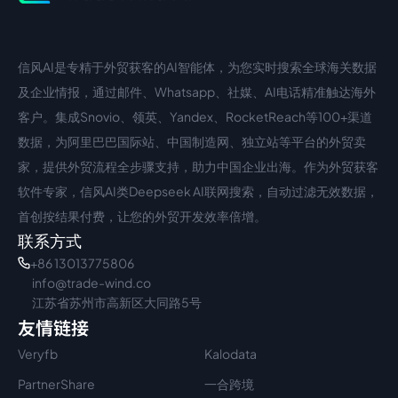
信风AI是专精于外贸获客的AI智能体，为您实时搜索全球海关数据
中文入口
外语入口
及企业情报，通过邮件、Whatsapp、社媒、AI电话精准触达海外
客户。集成Snovio、领英、Yandex、RocketReach等100+渠道
数据，为阿里巴巴国际站、中国制造网、独立站等平台的外贸卖
家，提供外贸流程全步骤支持，助力中国企业出海。作为外贸获客
软件专家，信风AI类Deepseek AI联网搜索，自动过滤无效数据，
首创按结果付费，让您的外贸开发效率倍增。
联系方式
+86 13013775806
info@trade-wind.co
江苏省苏州市高新区大同路5号
友情链接
Veryfb
Kalodata
PartnerShare
一合跨境