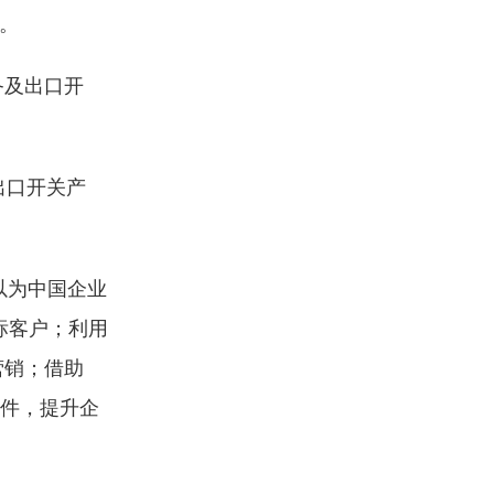
。
备及出口开
出口开关产
以为中国企业
标客户；利用
营销；借助
软件，提升企