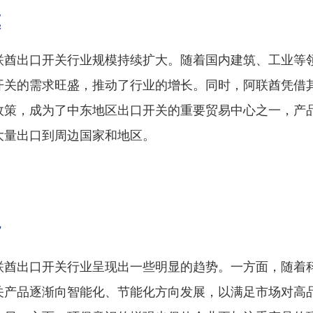
模
联酋出口开关行业规模持续扩大。随着国内建筑、工业等
开关的需求旺盛，推动了行业的增长。同时，阿联酋凭借
政策，成为了中东地区出口开关的重要贸易中心之一，产
大量出口到周边国家和地区。
势
联酋出口开关行业呈现出一些明显的趋势。一方面，随着
关产品逐渐向智能化、节能化方向发展，以满足市场对高