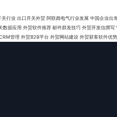
关行业 出口开关外贸 阿联酋电气行业发展 中国企业出
关数据应用 外贸软件推荐 邮件群发技巧 外贸开发信撰写 Wh
B CRM管理 外贸B2B平台 外贸网站建设 外贸获客软件优