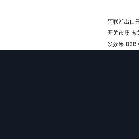
阿联酋出口开
开关市场 海
发效果 B2