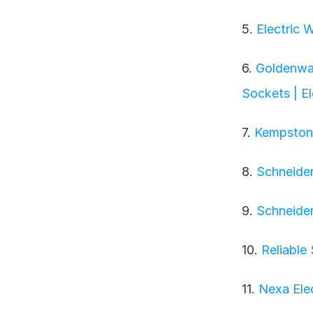
5. 
Electric 
6. 
Goldenway
Sockets | El
7. 
Kempston
8. 
Schneider
9. 
Schneider
10. 
Reliable
11. 
Nexa Elec