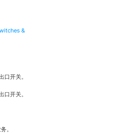
witches & 
。
出口开关。
出口开关。
业务。