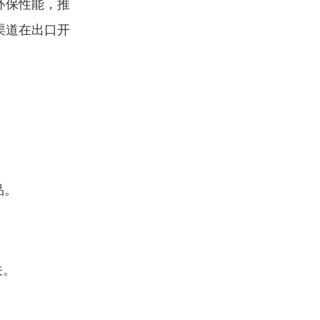
环保性能，推
渠道在出口开
品。
。
关。