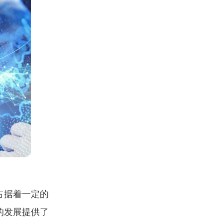
占据着一定的
的发展提供了