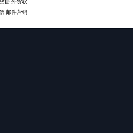
数据 外贸软
信 邮件营销 