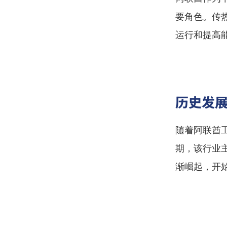
要角色。传
运行和提高
历史发
随着阿联酋
期，该行业
渐崛起，开