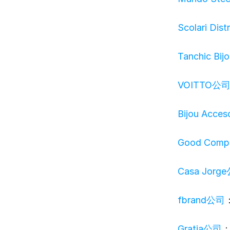
Scolari Dis
Tanchic Bij
VOITTO公
Bijou Acce
Good Com
Casa Jorg
fbrand公司
Gratia公司