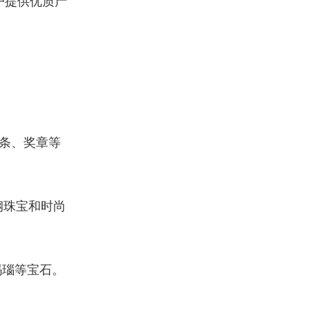
户提供优质产
链条、奖章等
钢珠宝和时尚
玛瑙等宝石。