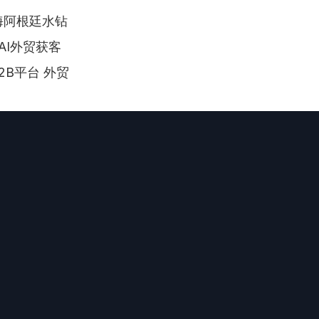
海阿根廷水钻
AI外贸获客
B2B平台 外贸