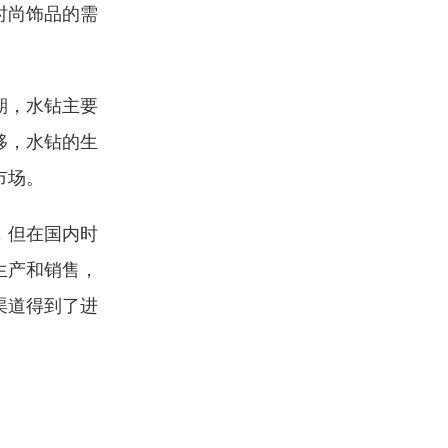
时尚饰品的需
期，水钻主要
移，水钻的生
市场。
，但在国内时
生产和销售，
渠道得到了进