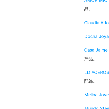
AMOR MIO
品。
Claudia A
Docha Joy
Casa Jaime
产品。
LD ACERO
配饰。
Melina Joy
Mundo Ste