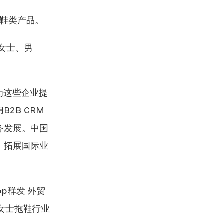
鞋等鞋类产品。
，销售女士、男
为这些企业提
2B CRM
务发展。中国
，拓展国际业
pp群发 外贸
女士拖鞋行业 