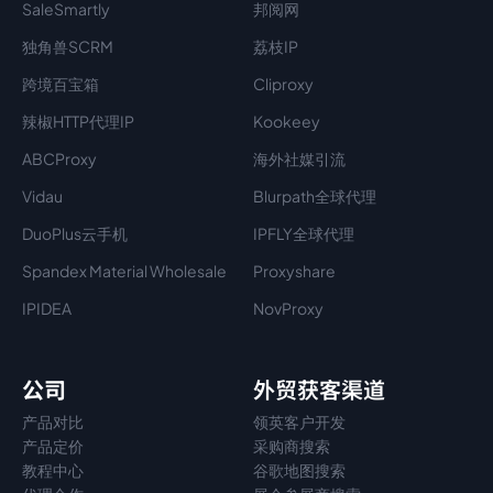
SaleSmartly
邦阅网
独角兽SCRM
荔枝IP
跨境百宝箱
Cliproxy
辣椒HTTP代理IP
Kookeey
ABCProxy
海外社媒引流
Vidau
Blurpath全球代理
DuoPlus云手机
IPFLY全球代理
Spandex Material Wholesale​
Proxyshare
IPIDEA
NovProxy
公司
外贸获客渠道
产品对比
领英客户开发
产品定价
采购商搜索
教程中心
谷歌地图搜索