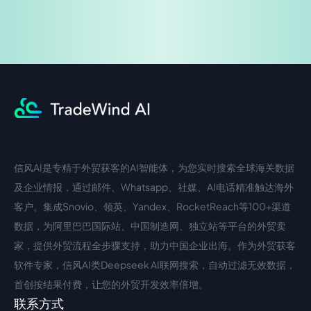
信风AI是专精于外贸获客的AI智能体，为您实时搜索全球海关数据
中文入口
外语入口
及企业情报，通过邮件、Whatsapp、社媒、AI电话精准触达海外
客户。集成Snovio、领英、Yandex、RocketReach等100+渠道
数据，为阿里巴巴国际站、中国制造网、独立站等平台的外贸卖
家，提供外贸流程全步骤支持，助力中国企业出海。作为外贸获客
软件专家，信风AI类Deepseek AI联网搜索，自动过滤无效数据，
首创按结果付费，让您的外贸开发效率倍增。
联系方式