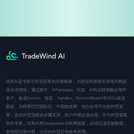
信风AI是专精于外贸获客的AI智能体，为您实时搜索全球海关数据
中文入口
外语入口
及企业情报，通过邮件、Whatsapp、社媒、AI电话精准触达海外
客户。集成Snovio、领英、Yandex、RocketReach等100+渠道
数据，为阿里巴巴国际站、中国制造网、独立站等平台的外贸卖
家，提供外贸流程全步骤支持，助力中国企业出海。作为外贸获客
软件专家，信风AI类Deepseek AI联网搜索，自动过滤无效数据，
首创按结果付费，让您的外贸开发效率倍增。