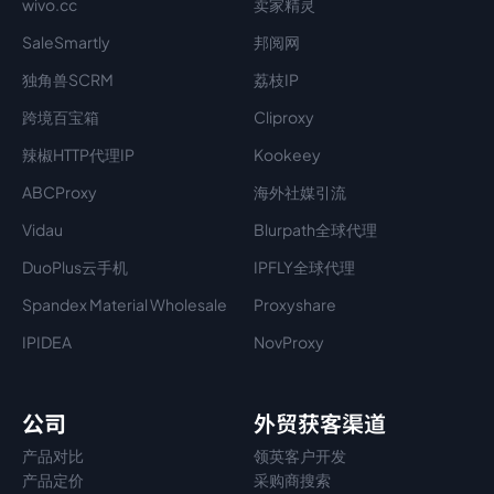
wivo.cc
卖家精灵
SaleSmartly
邦阅网
独角兽SCRM
荔枝IP
跨境百宝箱
Cliproxy
辣椒HTTP代理IP
Kookeey
ABCProxy
海外社媒引流
Vidau
Blurpath全球代理
DuoPlus云手机
IPFLY全球代理
Spandex Material Wholesale​
Proxyshare
IPIDEA
NovProxy
公司
外贸获客渠道
产品对比
领英客户开发
产品定价
采购商搜索