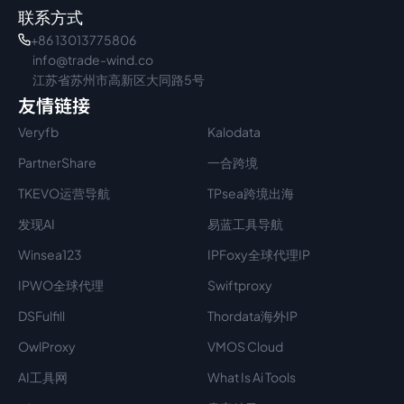
联系方式
+86 13013775806
info@trade-wind.co
江苏省苏州市高新区大同路5号
友情链接
Veryfb
Kalodata
PartnerShare
一合跨境
TKEVO运营导航
TPsea跨境出海
发现AI
易蓝工具导航
Winsea123
IPFoxy全球代理IP
IPWO全球代理
Swiftproxy
DSFulfill
Thordata海外IP
OwlProxy
VMOS Cloud
AI工具网
What Is Ai Tools