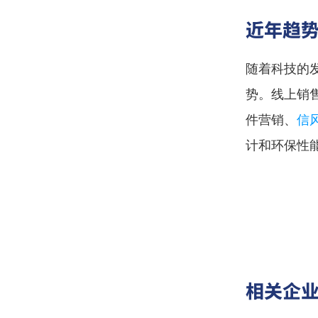
近年趋
随着科技的
势。线上销
件营销、
信
计和环保性
相关企