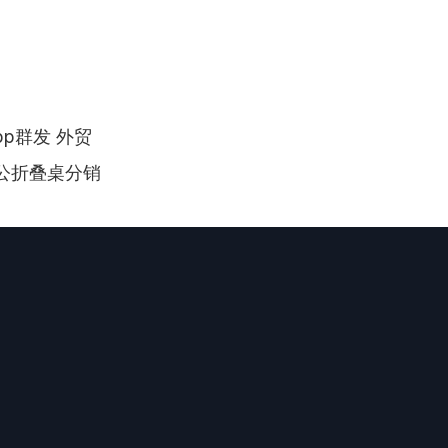
pp群发 外贸
办公折叠桌分销