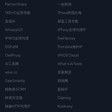
PartnerShare
一合跨境
TKEVO运营导航
TPsea跨境出海
发现AI
易蓝工具导航
Winsea123
IPFoxy全球代理IP
IPWO全球代理
Swiftproxy
DSFulfill
Thordata海外IP
OwlProxy
VMOS Cloud
AI工具网
What Is Ai Tools
wivo.cc
卖家精灵
SaleSmartly
邦阅网
独角兽SCRM
荔枝IP
跨境百宝箱
Cliproxy
辣椒HTTP代理IP
Kookeey