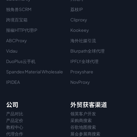
独角兽SCRM
荔枝IP
跨境百宝箱
Cliproxy
辣椒HTTP代理IP
Kookeey
ABCProxy
海外社媒引流
Vidau
Blurpath全球代理
DuoPlus云手机
IPFLY全球代理
Spandex Material Wholesale​
Proxyshare
IPIDEA
NovProxy
公司
外贸获客渠道
产品对比
领英客户开发
产品定价
采购商搜索
教程中心
谷歌地图搜索
代理
合作
展会参展商搜索