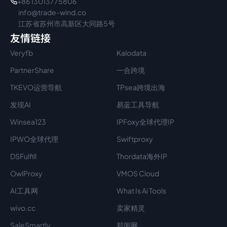
+86 13013775806
info@trade-wind.co
江苏省苏州市高新区大同路5号
友情链接
Veryfb
Kalodata
PartnerShare
一合跨境
TKEVO运营导航
TPsea跨境出海
发现AI
易蓝工具导航
Winsea123
IPFoxy全球代理IP
IPWO全球代理
Swiftproxy
DSFulfill
Thordata海外IP
OwlProxy
VMOS Cloud
AI工具网
What Is Ai Tools
wivo.cc
卖家精灵
SaleSmartly
邦阅网