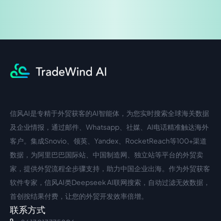
信风AI是专精于外贸获客的AI智能体，为您实时搜索全球海关数据
中文入口
外语入口
及企业情报，通过邮件、Whatsapp、社媒、AI电话精准触达海外
客户。集成Snovio、领英、Yandex、RocketReach等100+渠道
数据，为阿里巴巴国际站、中国制造网、独立站等平台的外贸卖
家，提供外贸流程全步骤支持，助力中国企业出海。作为外贸获客
软件专家，信风AI类Deepseek AI联网搜索，自动过滤无效数据，
首创按结果付费，让您的外贸开发效率倍增。
联系方式