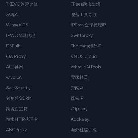
TKEVO运营导航
TPsea跨境出海
发现AI
易蓝工具导航
Winsea123
IPFoxy全球代理IP
IPWO全球代理
Swiftproxy
DSFulfill
Thordata海外IP
OwlProxy
VMOS Cloud
AI工具网
What Is Ai Tools
wivo.cc
卖家精灵
SaleSmartly
邦阅网
独角兽SCRM
荔枝IP
跨境百宝箱
Cliproxy
辣椒HTTP代理IP
Kookeey
ABCProxy
海外社媒引流