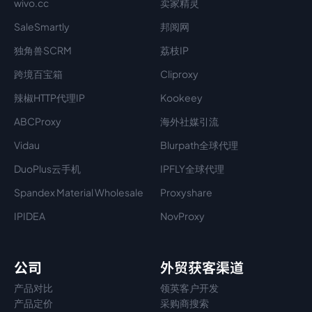
wivo.cc
卖家精灵
SaleSmartly
邦阅网
独角兽SCRM
荔枝IP
跨境百宝箱
Cliproxy
辣椒HTTP代理IP
Kookeey
ABCProxy
海外社媒引流
Vidau
Blurpath全球代理
DuoPlus云手机
IPFLY全球代理
Spandex Material Wholesale​
Proxyshare
IPIDEA
NovProxy
公司
外贸获客渠道
产品对比
领英客户开发
产品定价
采购商搜索