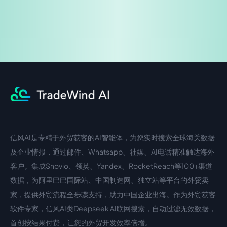
信风AI是专精于外贸获客的AI智能体，为您实时搜索全球海关数据
中文入口
外语入口
及企业情报，通过邮件、Whatsapp、社媒、AI电话精准触达海外
客户。集成Snovio、领英、Yandex、RocketReach等100+渠道
数据，为阿里巴巴国际站、中国制造网、独立站等平台的外贸卖
家，提供外贸流程全步骤支持，助力中国企业出海。作为外贸获客
软件专家，信风AI类Deepseek AI联网搜索，自动过滤无效数据，
首创按结果付费，让您的外贸开发效率倍增。