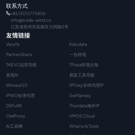
联系方式
+86 13013775806
info@trade-wind.co
江苏省苏州市高新区大同路5号
友情链接
Veryfb
Kalodata
PartnerShare
一合跨境
TKEVO运营导航
TPsea跨境出海
发现AI
易蓝工具导航
Winsea123
IPFoxy全球代理IP
IPWO全球代理
Swiftproxy
DSFulfill
Thordata海外IP
OwlProxy
VMOS Cloud
AI工具网
What Is Ai Tools