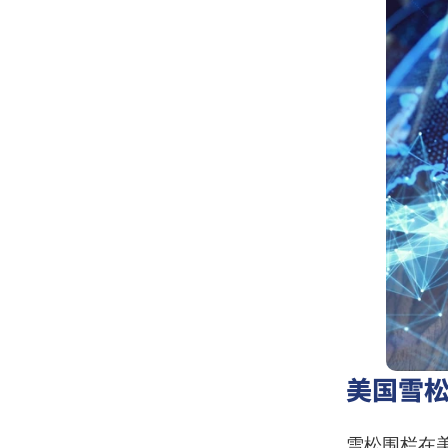
美国雪
雪松围栏在