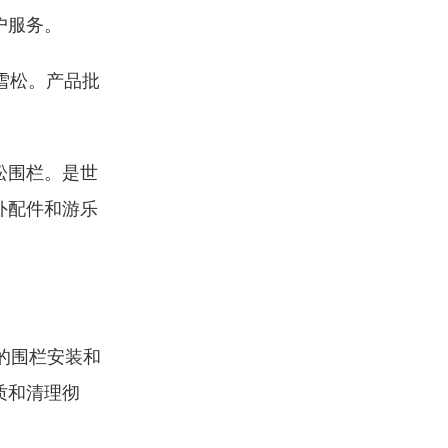
户服务。
雪松。产品批
松围栏。是世
外配件和游乐
的围栏安装和
质和清理彻