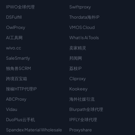
IPWO全球代理
Swiftproxy
DSFulfill
Thordata海外IP
OwlProxy
VMOS Cloud
AI工具网
What Is Ai Tools
wivo.cc
卖家精灵
SaleSmartly
邦阅网
独角兽SCRM
荔枝IP
跨境百宝箱
Cliproxy
辣椒HTTP代理IP
Kookeey
ABCProxy
海外社媒引流
Vidau
Blurpath全球代理
DuoPlus云手机
IPFLY全球代理
Spandex Material Wholesale​
Proxyshare