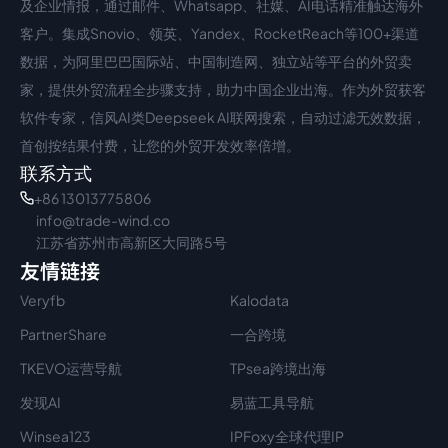
及企业情报，通过邮件、Whatsapp、社媒、AI电话精准触达海外
客户。集成Snovio、领英、Yandex、RocketReach等100+渠道
数据，为阿里巴巴国际站、中国制造网、独立站等平台的外贸卖
家，提供外贸流程全步骤支持，助力中国企业出海。作为外贸获客
软件专家，信风AI类Deepseek AI联网搜索，自动过滤无效数据，
首创按结果付费，让您的外贸开发效率倍增。
联系方式
+86 13013775806
info@trade-wind.co
江苏省苏州市高新区大同路5号
友情链接
Veryfb
Kalodata
PartnerShare
一合跨境
TKEVO运营导航
TPsea跨境出海
发现AI
易蓝工具导航
Winsea123
IPFoxy全球代理IP