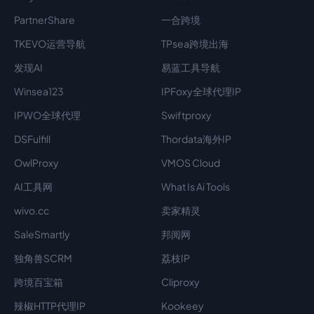
PartnerShare
一合跨境
TKEVO运营导航
TPsea跨境出海
发现AI
易蓝工具导航
Winsea123
IPFoxy全球代理IP
IPWO全球代理
Swiftproxy
DSFulfill
Thordata海外IP
OwlProxy
VMOS Cloud
AI工具网
What Is Ai Tools
wivo.cc
卖家精灵
SaleSmartly
邦阅网
独角兽SCRM
荔枝IP
跨境百宝箱
Cliproxy
辣椒HTTP代理IP
Kookeey