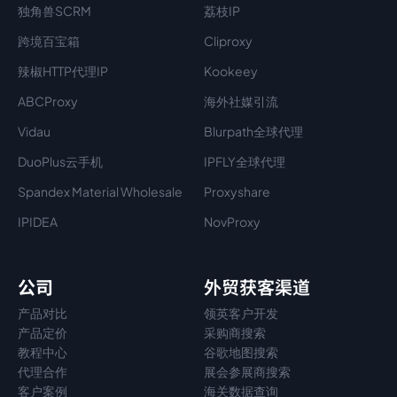
独角兽SCRM
荔枝IP
跨境百宝箱
Cliproxy
辣椒HTTP代理IP
Kookeey
ABCProxy
海外社媒引流
Vidau
Blurpath全球代理
DuoPlus云手机
IPFLY全球代理
Spandex Material Wholesale​
Proxyshare
IPIDEA
NovProxy
公司
外贸获客渠道
产品对比
领英客户开发
产品定价
采购商搜索
教程中心
谷歌地图搜索
代理
合作
展会参展商搜索
客户案例
海关数据查询