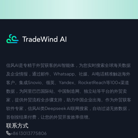
信风AI是专精于外贸获客的AI智能体，为您实时搜索全球海关数据
中文入口
外语入口
及企业情报，通过邮件、Whatsapp、社媒、AI电话精准触达海外
客户。集成Snovio、领英、Yandex、RocketReach等100+渠道
数据，为阿里巴巴国际站、中国制造网、独立站等平台的外贸卖
家，提供外贸流程全步骤支持，助力中国企业出海。作为外贸获客
软件专家，信风AI类Deepseek AI联网搜索，自动过滤无效数据，
首创按结果付费，让您的外贸开发效率倍增。
联系方式
+86 13013775806