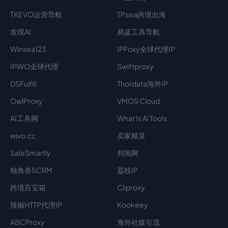
TKEVO运营导航
TPsea跨境出海
发现AI
易蓝工具导航
Winsea123
IPFoxy全球代理IP
IPWO全球代理
Swiftproxy
DSFulfill
Thordata海外IP
OwlProxy
VMOS Cloud
AI工具网
What Is Ai Tools
wivo.cc
卖家精灵
SaleSmartly
邦阅网
独角兽SCRM
荔枝IP
跨境百宝箱
Cliproxy
辣椒HTTP代理IP
Kookeey
ABCProxy
海外社媒引流