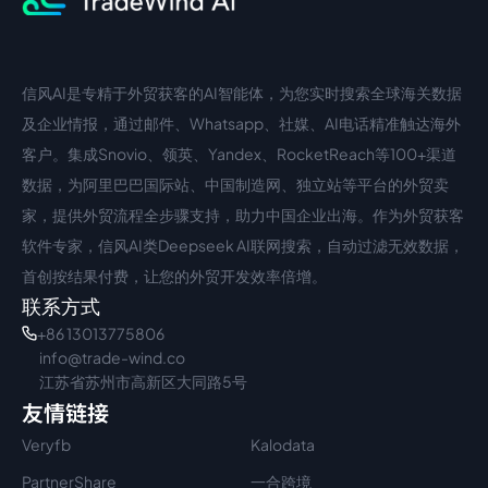
信风AI是专精于外贸获客的AI智能体，为您实时搜索全球海关数据
中文入口
外语入口
及企业情报，通过邮件、Whatsapp、社媒、AI电话精准触达海外
客户。集成Snovio、领英、Yandex、RocketReach等100+渠道
数据，为阿里巴巴国际站、中国制造网、独立站等平台的外贸卖
家，提供外贸流程全步骤支持，助力中国企业出海。作为外贸获客
软件专家，信风AI类Deepseek AI联网搜索，自动过滤无效数据，
首创按结果付费，让您的外贸开发效率倍增。
联系方式
+86 13013775806
info@trade-wind.co
江苏省苏州市高新区大同路5号
友情链接
Veryfb
Kalodata
PartnerShare
一合跨境