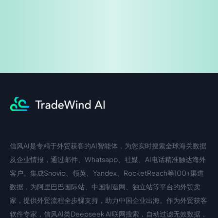
信风AI是专精于外贸获客的AI智能体，为您实时搜索全球海关数据
中文入口
外语入口
及企业情报，通过邮件、Whatsapp、社媒、AI电话精准触达海外
客户。集成Snovio、领英、Yandex、RocketReach等100+渠道
数据，为阿里巴巴国际站、中国制造网、独立站等平台的外贸卖
家，提供外贸流程全步骤支持，助力中国企业出海。作为外贸获客
软件专家，信风AI类Deepseek AI联网搜索，自动过滤无效数据，