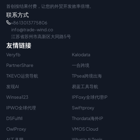
首创按结果付费，让您的外贸开发效率倍增。
联系方式
+86 13013775806
info@trade-wind.co
江苏省苏州市高新区大同路5号
友情链接
Veryfb
Kalodata
PartnerShare
一合跨境
TKEVO运营导航
TPsea跨境出海
发现AI
易蓝工具导航
Winsea123
IPFoxy全球代理IP
IPWO全球代理
Swiftproxy
DSFulfill
Thordata海外IP
OwlProxy
VMOS Cloud
AI工具网
What Is Ai Tools