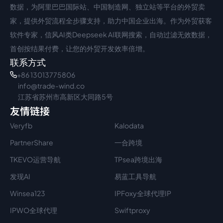
数据，为阿里巴巴国际站、中国制造网、独立站等平台的外贸卖
家，提供外贸流程全步骤支持，助力中国企业出海。作为外贸获客
软件专家，信风AI类Deepseek AI联网搜索，自动过滤无效数据，
首创按结果付费，让您的外贸开发效率倍增。
联系方式
+86 13013775806
info@trade-wind.co
江苏省苏州市高新区大同路5号
友情链接
Veryfb
Kalodata
PartnerShare
一合跨境
TKEVO运营导航
TPsea跨境出海
发现AI
易蓝工具导航
Winsea123
IPFoxy全球代理IP
IPWO全球代理
Swiftproxy