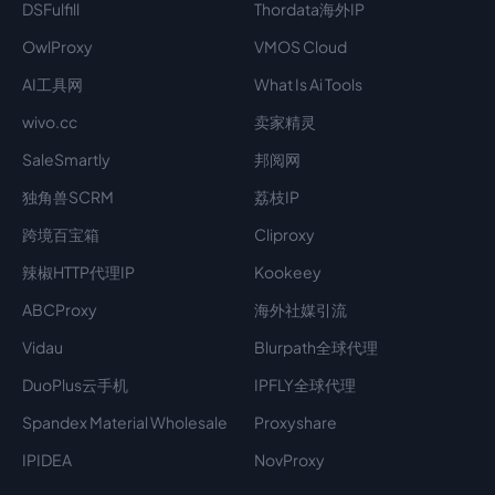
DSFulfill
Thordata海外IP
OwlProxy
VMOS Cloud
AI工具网
What Is Ai Tools
wivo.cc
卖家精灵
SaleSmartly
邦阅网
独角兽SCRM
荔枝IP
跨境百宝箱
Cliproxy
辣椒HTTP代理IP
Kookeey
ABCProxy
海外社媒引流
Vidau
Blurpath全球代理
DuoPlus云手机
IPFLY全球代理
Spandex Material Wholesale​
Proxyshare
IPIDEA
NovProxy