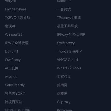
Veryfb
Kalodata
PartnerShare
一合跨境
TKEVO运营导航
TPsea跨境出海
发现AI
易蓝工具导航
Winsea123
IPFoxy全球代理IP
IPWO全球代理
Swiftproxy
DSFulfill
Thordata海外IP
OwlProxy
VMOS Cloud
AI工具网
What Is Ai Tools
wivo.cc
卖家精灵
SaleSmartly
邦阅网
独角兽SCRM
荔枝IP
跨境百宝箱
Cliproxy
辣椒HTTP代理IP
Kookeey