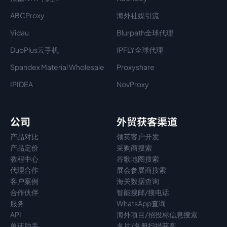
ABCProxy
海外社媒引流
Vidau
Blurpath全球代理
DuoPlus云手机
IPFLY全球代理
Spandex Material Wholesale​
Proxyshare
IPIDEA
NovProxy
公司
外贸获客渠道
产品对比
领英客户开发
产品定价
采购商搜索
教程中心
谷歌地图搜索
代理
合作
展会参展商搜索
客户案例
海关数据查询
合作伙伴
智能搜邮/搜电话
服务
WhatsApp查询
API
海外项目/招投标信息搜索
单证助手
名片/名册扫描获客