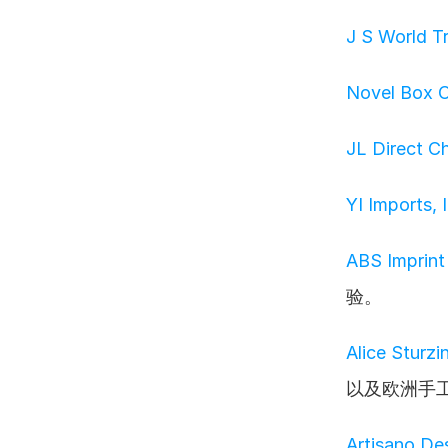
J S World T
Novel Box 
JL Direct C
YI Imports, 
ABS Imprint
验。
Alice Sturzi
以及欧洲手
Artisano De