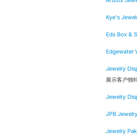
Artbox Jewe
Kye's Jewel
Eds Box & S
Edgewater W
Jewelry Dis
展示客户独
Jewelry Dis
JPB Jewelry
Jewelry Pak