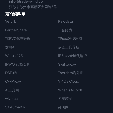
info@trade-wind.co
江苏省苏州市高新区大同路5号
友情链接
Veryfb
Kalodata
PartnerShare
一合跨境
TKEVO运营导航
TPsea跨境出海
发现AI
易蓝工具导航
Winsea123
IPFoxy全球代理IP
IPWO全球代理
Swiftproxy
DSFulfill
Thordata海外IP
OwlProxy
VMOS Cloud
AI工具网
What Is Ai Tools
wivo.cc
卖家精灵
SaleSmartly
邦阅网