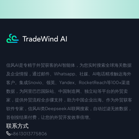
信风AI是专精于外贸获客的AI智能体，为您实时搜索全球海关数据
中文入口
外语入口
及企业情报，通过邮件、Whatsapp、社媒、AI电话精准触达海外
客户。集成Snovio、领英、Yandex、RocketReach等100+渠道
数据，为阿里巴巴国际站、中国制造网、独立站等平台的外贸卖
家，提供外贸流程全步骤支持，助力中国企业出海。作为外贸获客
软件专家，信风AI类Deepseek AI联网搜索，自动过滤无效数据，
首创按结果付费，让您的外贸开发效率倍增。
联系方式
+86 13013775806