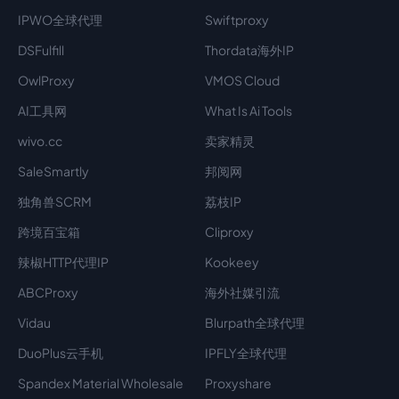
IPWO全球代理
Swiftproxy
DSFulfill
Thordata海外IP
OwlProxy
VMOS Cloud
AI工具网
What Is Ai Tools
wivo.cc
卖家精灵
SaleSmartly
邦阅网
独角兽SCRM
荔枝IP
跨境百宝箱
Cliproxy
辣椒HTTP代理IP
Kookeey
ABCProxy
海外社媒引流
Vidau
Blurpath全球代理
DuoPlus云手机
IPFLY全球代理
Spandex Material Wholesale​
Proxyshare