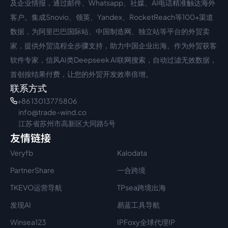
及企业情报，通过邮件、Whatsapp、社媒、AI电话精准触达海外
客户。集成Snovio、领英、Yandex、RocketReach等100+渠道
数据，为阿里巴巴国际站、中国制造网、独立站等平台的外贸卖
家，提供外贸流程全步骤支持，助力中国企业出海。作为外贸获客
软件专家，信风AI类Deepseek AI联网搜索，自动过滤无效数据，
首创按结果付费，让您的外贸开发效率倍增。
联系方式
+86 13013775806
info@trade-wind.co
江苏省苏州市高新区大同路5号
友情链接
Veryfb
Kalodata
PartnerShare
一合跨境
TKEVO运营导航
TPsea跨境出海
发现AI
易蓝工具导航
Winsea123
IPFoxy全球代理IP