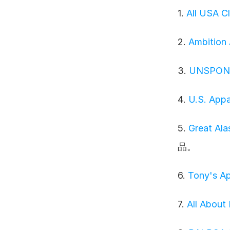
1. 
All USA C
2. 
Ambition
3. 
UNSPON
4. 
U.S. Appa
5. 
Great Ala
品。
6. 
Tony's Ap
7. 
All About