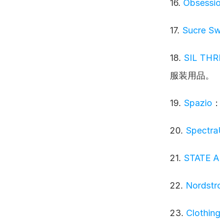
16. 
Obsessio
17. 
Sucre Sw
18. 
SIL THRE
服装用品。
19. 
Spazio
20. 
Spectr
21. 
STATE 
22. 
Nordstr
23. 
Clothin