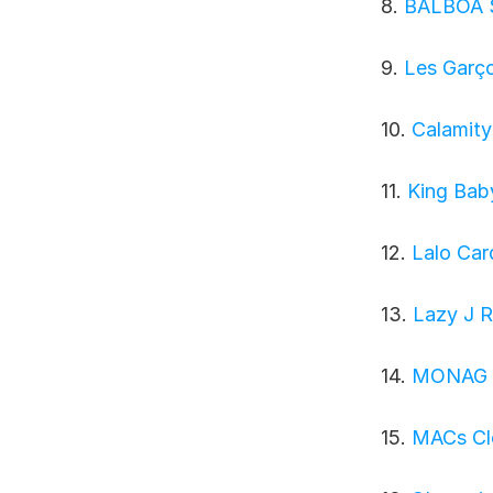
8. 
BALBOA 
9. 
Les Garç
10. 
Calamity
11. 
King Bab
12. 
Lalo Car
13. 
Lazy J 
14. 
MONAG In
15. 
MACs Clo