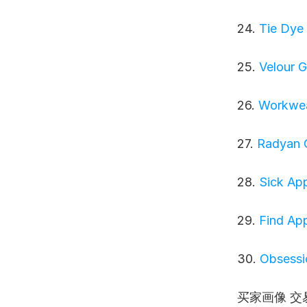
24. 
Tie Dye
25. 
Velour 
26. 
Workwea
27. 
Radyan 
28. 
Sick App
29. 
Find Ap
30. 
Obsessi
买家画像 交