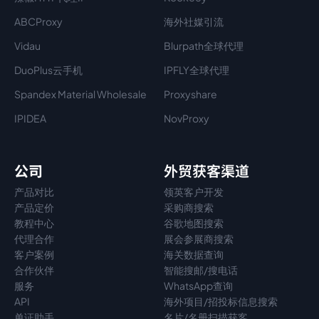
ABCProxy
海外社媒引流
Vidau
Blurpath全球代理
DuoPlus云手机
IPFLY全球代理
Spandex Material Wholesale​
Proxyshare
IPIDEA
NovProxy
公司
外贸获客渠道
产品对比
领英客户开发
产品定价
采购商搜索
教程中心
谷歌地图搜索
代理
合作
展会参展商搜索
客户案例
海关数据查询
合作伙伴
智能搜邮/搜电话
服务
WhatsApp查询
API
海外项目/招投标信息搜索
单证助手
名片/名册扫描获客