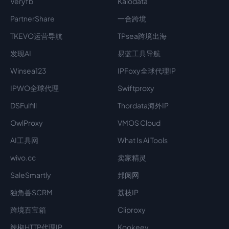
Veryfb
Kalodata
PartnerShare
一合跨境
TKEVO运营导航
TPsea跨境出海
发现AI
易蓝工具导航
Winsea123
IPFoxy全球代理IP
IPWO全球代理
Swiftproxy
DSFulfill
Thordata海外IP
OwlProxy
VMOS Cloud
AI工具网
What Is Ai Tools
wivo.cc
卖家精灵
SaleSmartly
邦阅网
独角兽SCRM
荔枝IP
跨境百宝箱
Cliproxy
辣椒HTTP代理IP
Kookeey