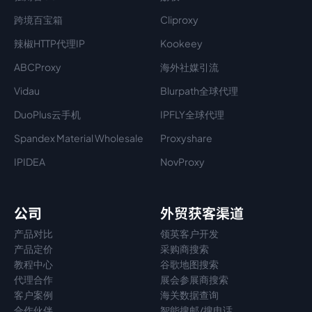
跨境百宝箱
Cliproxy
辣椒HTTP代理IP
Kookeey
ABCProxy
海外社媒引流
Vidau
Blurpath全球代理
DuoPlus云手机
IPFLY全球代理
Spandex Material Wholesale​
Proxyshare
IPIDEA
NovProxy
公司
外贸获客渠道
产品对比
领英客户开发
产品定价
采购商搜索
教程中心
谷歌地图搜索
代理
合作
展会参展商搜索
客户案例
海关数据查询
合作伙伴
智能搜邮/搜电话