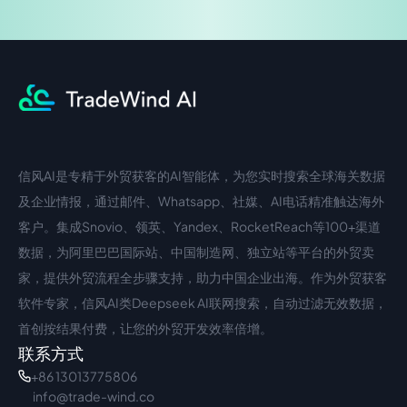
信风AI是专精于外贸获客的AI智能体，为您实时搜索全球海关数据
中文入口
外语入口
及企业情报，通过邮件、Whatsapp、社媒、AI电话精准触达海外
客户。集成Snovio、领英、Yandex、RocketReach等100+渠道
数据，为阿里巴巴国际站、中国制造网、独立站等平台的外贸卖
家，提供外贸流程全步骤支持，助力中国企业出海。作为外贸获客
软件专家，信风AI类Deepseek AI联网搜索，自动过滤无效数据，
首创按结果付费，让您的外贸开发效率倍增。
联系方式
+86 13013775806
info@trade-wind.co