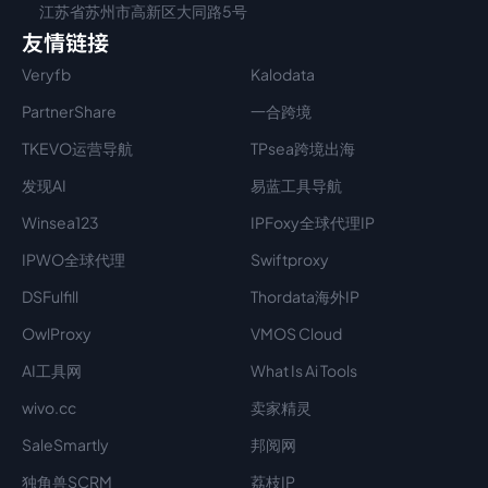
江苏省苏州市高新区大同路5号
友情链接
Veryfb
Kalodata
PartnerShare
一合跨境
TKEVO运营导航
TPsea跨境出海
发现AI
易蓝工具导航
Winsea123
IPFoxy全球代理IP
IPWO全球代理
Swiftproxy
DSFulfill
Thordata海外IP
OwlProxy
VMOS Cloud
AI工具网
What Is Ai Tools
wivo.cc
卖家精灵
SaleSmartly
邦阅网
独角兽SCRM
荔枝IP