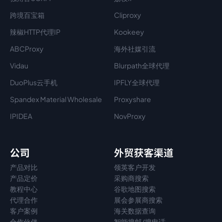
跨境百宝箱
Cliproxy
辣椒HTTP代理IP
Kookeey
ABCProxy
海外社媒引流
Vidau
Blurpath全球代理
DuoPlus云手机
IPFLY全球代理
Spandex Material Wholesale​
Proxyshare
IPIDEA
NovProxy
公司
外贸获客渠道
产品对比
领英客户开发
产品定价
采购商搜索
教程中心
谷歌地图搜索
代理
合作
展会参展商搜索
客户案例
海关数据查询
合作伙伴
智能搜邮/搜电话