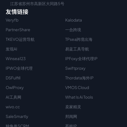
江苏省苏州市高新区大同路5号
友情链接
Veryfb
Kalodata
PartnerShare
一合跨境
TKEVO运营导航
TPsea跨境出海
发现AI
易蓝工具导航
Winsea123
IPFoxy全球代理IP
IPWO全球代理
Swiftproxy
DSFulfill
Thordata海外IP
OwlProxy
VMOS Cloud
AI工具网
What Is Ai Tools
wivo.cc
卖家精灵
SaleSmartly
邦阅网
独角兽SCRM
荔枝IP