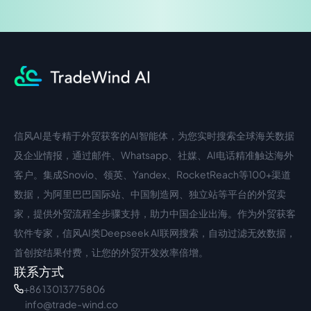
信风AI是专精于外贸获客的AI智能体，为您实时搜索全球海关数据
中文入口
外语入口
及企业情报，通过邮件、Whatsapp、社媒、AI电话精准触达海外
客户。集成Snovio、领英、Yandex、RocketReach等100+渠道
数据，为阿里巴巴国际站、中国制造网、独立站等平台的外贸卖
家，提供外贸流程全步骤支持，助力中国企业出海。作为外贸获客
软件专家，信风AI类Deepseek AI联网搜索，自动过滤无效数据，
首创按结果付费，让您的外贸开发效率倍增。
联系方式
+86 13013775806
info@trade-wind.co