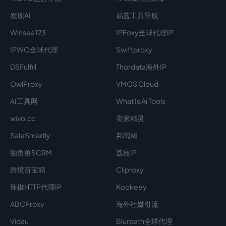
发现AI
易蓝工具导航
Winsea123
IPFoxy全球代理IP
IPWO全球代理
Swiftproxy
DSFulfill
Thordata海外IP
OwlProxy
VMOS Cloud
AI工具网
What Is Ai Tools
wivo.cc
卖家精灵
SaleSmartly
邦阅网
独角兽SCRM
荔枝IP
跨境百宝箱
Cliproxy
辣椒HTTP代理IP
Kookeey
ABCProxy
海外社媒引流
Vidau
Blurpath全球代理