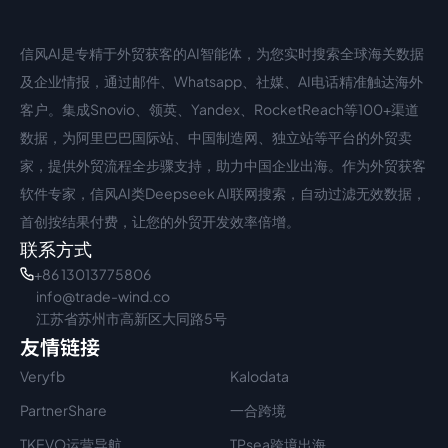
信风AI是专精于外贸获客的AI智能体，为您实时搜索全球海关数据
中文入口
外语入口
及企业情报，通过邮件、Whatsapp、社媒、AI电话精准触达海外
客户。集成Snovio、领英、Yandex、RocketReach等100+渠道
数据，为阿里巴巴国际站、中国制造网、独立站等平台的外贸卖
家，提供外贸流程全步骤支持，助力中国企业出海。作为外贸获客
软件专家，信风AI类Deepseek AI联网搜索，自动过滤无效数据，
首创按结果付费，让您的外贸开发效率倍增。
联系方式
+86 13013775806
info@trade-wind.co
江苏省苏州市高新区大同路5号
友情链接
Veryfb
Kalodata
PartnerShare
一合跨境
TKEVO运营导航
TPsea跨境出海