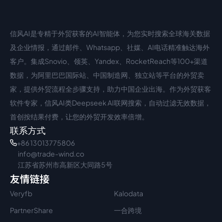
信风AI是专精于外贸获客的AI智能体，为您实时搜索全球海关数据
中文入口
外语入口
及企业情报，通过邮件、Whatsapp、社媒、AI电话精准触达海外
客户。集成Snovio、领英、Yandex、RocketReach等100+渠道
数据，为阿里巴巴国际站、中国制造网、独立站等平台的外贸卖
家，提供外贸流程全步骤支持，助力中国企业出海。作为外贸获客
软件专家，信风AI类Deepseek AI联网搜索，自动过滤无效数据，
首创按结果付费，让您的外贸开发效率倍增。
联系方式
+86 13013775806
info@trade-wind.co
江苏省苏州市高新区大同路5号
友情链接
Veryfb
Kalodata
PartnerShare
一合跨境