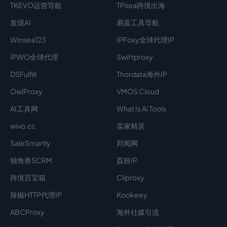
TKEVO运营导航
TPsea跨境出海
发现AI
易蓝工具导航
Winsea123
IPFoxy全球代理IP
IPWO全球代理
Swiftproxy
DSFulfill
Thordata海外IP
OwlProxy
VMOS Cloud
AI工具网
What Is Ai Tools
wivo.cc
卖家精灵
SaleSmartly
邦阅网
独角兽SCRM
荔枝IP
跨境百宝箱
Cliproxy
辣椒HTTP代理IP
Kookeey
ABCProxy
海外社媒引流