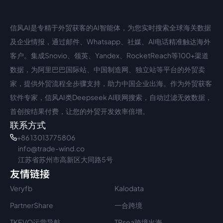
信风AI是专精于外贸获客的AI智能体，为您实时搜索全球海关数据
中文入口
外语入口
及企业情报，通过邮件、Whatsapp、社媒、AI电话精准触达海外
客户。集成Snovio、领英、Yandex、RocketReach等100+渠道
数据，为阿里巴巴国际站、中国制造网、独立站等平台的外贸卖
家，提供外贸流程全步骤支持，助力中国企业出海。作为外贸获客
软件专家，信风AI类Deepseek AI联网搜索，自动过滤无效数据，
首创按结果付费，让您的外贸开发效率倍增。
联系方式
+86 13013775806
info@trade-wind.co
江苏省苏州市高新区大同路5号
友情链接
Veryfb
Kalodata
PartnerShare
一合跨境
TKEVO运营导航
TPsea跨境出海