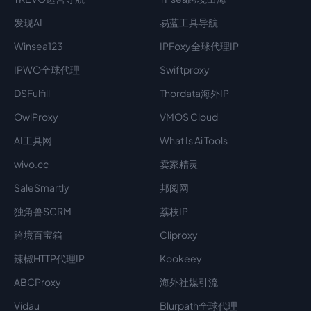
发现AI
易蓝工具导航
Winsea123
IPFoxy全球代理IP
IPWO全球代理
Swiftproxy
DSFulfill
Thordata海外IP
OwlProxy
VMOS Cloud
AI工具网
What Is Ai Tools
wivo.cc
卖家精灵
SaleSmartly
邦阅网
独角兽SCRM
荔枝IP
跨境百宝箱
Cliproxy
辣椒HTTP代理IP
Kookeey
ABCProxy
海外社媒引流
Vidau
Blurpath全球代理