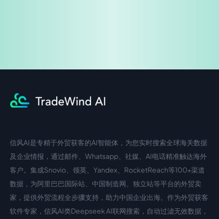
信风AI是专精于外贸获客的AI智能体，为您实时搜索全球海关数据
中文入口
外语入口
及企业情报，通过邮件、Whatsapp、社媒、AI电话精准触达海外
客户。集成Snovio、领英、Yandex、RocketReach等100+渠道
数据，为阿里巴巴国际站、中国制造网、独立站等平台的外贸卖
家，提供外贸流程全步骤支持，助力中国企业出海。作为外贸获客
软件专家，信风AI类Deepseek AI联网搜索，自动过滤无效数据，