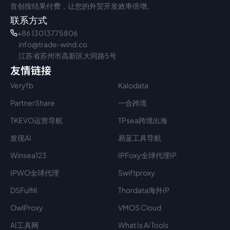
首创按结果付费，让您的外贸开发效率倍增。
联系方式
+86 13013775806
info@trade-wind.co
江苏省苏州市高新区大同路5号
友情链接
Veryfb
Kalodata
PartnerShare
一合跨境
TKEVO运营导航
TPsea跨境出海
发现AI
易蓝工具导航
Winsea123
IPFoxy全球代理IP
IPWO全球代理
Swiftproxy
DSFulfill
Thordata海外IP
OwlProxy
VMOS Cloud
AI工具网
What Is Ai Tools