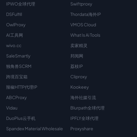
IPWO全球代理
Swiftproxy
DSFulfill
Thordata海外IP
OwlProxy
VMOS Cloud
AI工具网
What Is Ai Tools
wivo.cc
卖家精灵
SaleSmartly
邦阅网
独角兽SCRM
荔枝IP
跨境百宝箱
Cliproxy
辣椒HTTP代理IP
Kookeey
ABCProxy
海外社媒引流
Vidau
Blurpath全球代理
DuoPlus云手机
IPFLY全球代理
Spandex Material Wholesale​
Proxyshare