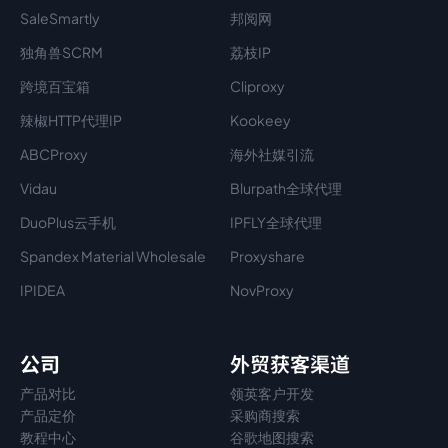
SaleSmartly
邦阅网
独角兽SCRM
荔枝IP
跨境百宝箱
Cliproxy
辣椒HTTP代理IP
Kookeey
ABCProxy
海外社媒引流
Vidau
Blurpath全球代理
DuoPlus云手机
IPFLY全球代理
Spandex Material Wholesale​
Proxyshare
IPIDEA
NovProxy
公司
外贸获客渠道
产品对比
领英客户开发
产品定价
采购商搜索
教程中心
谷歌地图搜索