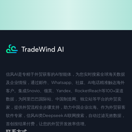
信风AI是专精于外贸获客的AI智能体，为您实时搜索全球海关数据
中文入口
外语入口
及企业情报，通过邮件、Whatsapp、社媒、AI电话精准触达海外
客户。集成Snovio、领英、Yandex、RocketReach等100+渠道
数据，为阿里巴巴国际站、中国制造网、独立站等平台的外贸卖
家，提供外贸流程全步骤支持，助力中国企业出海。作为外贸获客
软件专家，信风AI类Deepseek AI联网搜索，自动过滤无效数据，
首创按结果付费，让您的外贸开发效率倍增。
联系方式