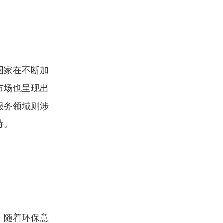
国家在不断加
市场也呈现出
服务领域则涉
持。
，随着环保意