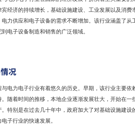
律宾经济的持续增长，基础设施建设、工业发展以及消费
、电力供应和电子设备的需求不断增加。该行业涵盖了从
配到电子设备制造和销售的广泛领域。
展情况
程与电力电子行业有着悠久的历史。早期，该行业主要依
持。随着时间的推移，本地企业逐渐发展壮大，开始在一
产。特别是在过去几十年中，政府加大了对基础设施建设
力电子行业的快速发展。