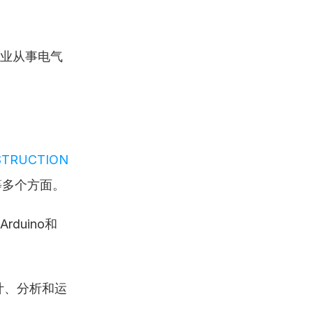
专业从事电气
STRUCTION 
等多个方面。
rduino和
计、分析和运