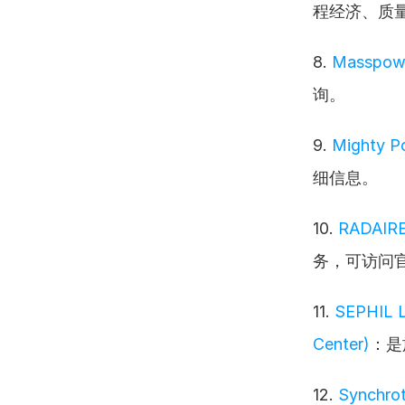
程经济、质
8. 
Masspower
询。
9. 
Mighty Po
细信息。
10. 
RADAIRE 
务，可访问
11. 
SEPHIL Lo
Center)
：是
12. 
Synchrot