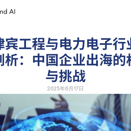
律宾工程与电力电子行
剖析：中国企业出海的
与挑战
2025年6月17日