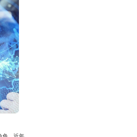
角色。近年