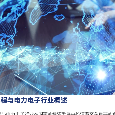
工程与电力电子行业概述
程与电力电子行业在国家的经济发展中扮演着至关重要的