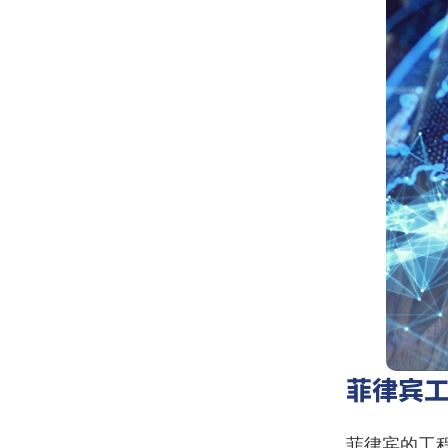
菲律宾
菲律宾的工