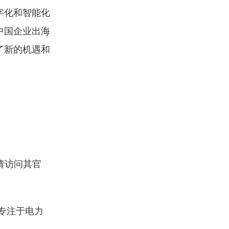
字化和智能化
中国企业出海
了新的机遇和
请访问其官
专注于电力