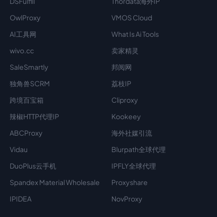
DSFulfill
Thordata海外IP
OwlProxy
VMOS Cloud
AI工具网
What Is Ai Tools
wivo.cc
卖家精灵
SaleSmartly
邦阅网
独角兽SCRM
荔枝IP
跨境百宝箱
Cliproxy
辣椒HTTP代理IP
Kookeey
ABCProxy
海外社媒引流
Vidau
Blurpath全球代理
DuoPlus云手机
IPFLY全球代理
Spandex Material Wholesale​
Proxyshare
IPIDEA
NovProxy