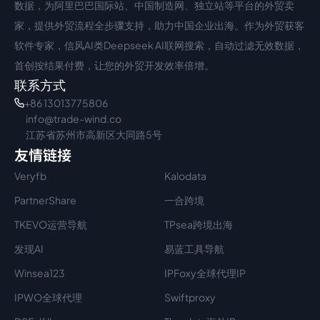
数据，为阿里巴巴国际站、中国制造网、独立站等平台的外贸卖
家，提供外贸流程全步骤支持，助力中国企业出海。作为外贸获客
软件专家，信风AI类Deepseek AI联网搜索，自动过滤无效数据，
首创按结果付费，让您的外贸开发效率倍增。
联系方式
+86 13013775806
info@trade-wind.co
江苏省苏州市高新区大同路5号
友情链接
Veryfb
Kalodata
PartnerShare
一合跨境
TKEVO运营导航
TPsea跨境出海
发现AI
易蓝工具导航
Winsea123
IPFoxy全球代理IP
IPWO全球代理
Swiftproxy