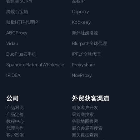
独角兽SCRM
荔枝IP
跨境百宝箱
Cliproxy
辣椒HTTP代理IP
Kookeey
ABCProxy
海外社媒引流
Vidau
Blurpath全球代理
DuoPlus云手机
IPFLY全球代理
Spandex Material Wholesale​
Proxyshare
IPIDEA
NovProxy
公司
外贸获客渠道
产品对比
领英客户开发
产品定价
采购商搜索
教程中心
谷歌地图搜索
代理
合作
展会参展商搜索
客户案例
海关数据查询