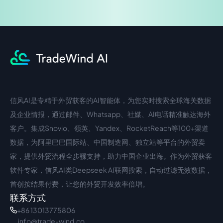
信风AI是专精于外贸获客的AI智能体，为您实时搜索全球海关数据
中文入口
外语入口
及企业情报，通过邮件、Whatsapp、社媒、AI电话精准触达海外
客户。集成Snovio、领英、Yandex、RocketReach等100+渠道
数据，为阿里巴巴国际站、中国制造网、独立站等平台的外贸卖
家，提供外贸流程全步骤支持，助力中国企业出海。作为外贸获客
软件专家，信风AI类Deepseek AI联网搜索，自动过滤无效数据，
首创按结果付费，让您的外贸开发效率倍增。
联系方式
+86 13013775806
info@trade-wind.co