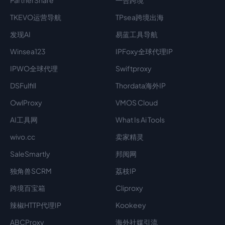
PartnerShare
一合跨境
TKEVO运营导航
TPsea跨境出海
发现AI
易蓝工具导航
Winsea123
IPFoxy全球代理IP
IPWO全球代理
Swiftproxy
DSFulfill
Thordata海外IP
OwlProxy
VMOS Cloud
AI工具网
What Is Ai Tools
wivo.cc
卖家精灵
SaleSmartly
邦阅网
独角兽SCRM
荔枝IP
跨境百宝箱
Cliproxy
辣椒HTTP代理IP
Kookeey
ABCProxy
海外社媒引流