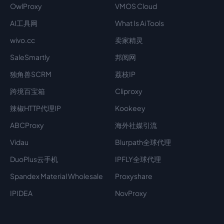
OwlProxy
VMOS Cloud
AI工具网
What Is Ai Tools
wivo.cc
卖家精灵
SaleSmartly
邦阅网
独角兽SCRM
荔枝IP
跨境百宝箱
Cliproxy
辣椒HTTP代理IP
Kookeey
ABCProxy
海外社媒引流
Vidau
Blurpath全球代理
DuoPlus云手机
IPFLY全球代理
Spandex Material Wholesale​
Proxyshare
IPIDEA
NovProxy