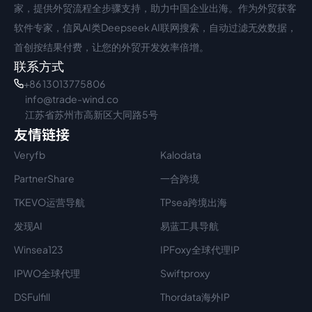
家，提供外贸流程全步骤支持，助力中国企业出海。作为外贸获客
软件专家，信风AI类Deepseek AI联网搜索，自动过滤无效数据，
首创按结果付费，让您的外贸开发效率倍增。
联系方式
+86 13013775806
info@trade-wind.co
江苏省苏州市高新区大同路5号
友情链接
Veryfb
Kalodata
PartnerShare
一合跨境
TKEVO运营导航
TPsea跨境出海
发现AI
易蓝工具导航
Winsea123
IPFoxy全球代理IP
IPWO全球代理
Swiftproxy
DSFulfill
Thordata海外IP