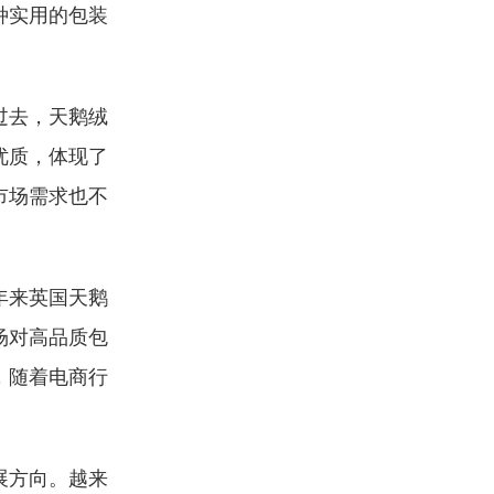
种实用的包装
过去，天鹅绒
优质，体现了
市场需求也不
年来英国天鹅
场对高品质包
，随着电商行
展方向。越来