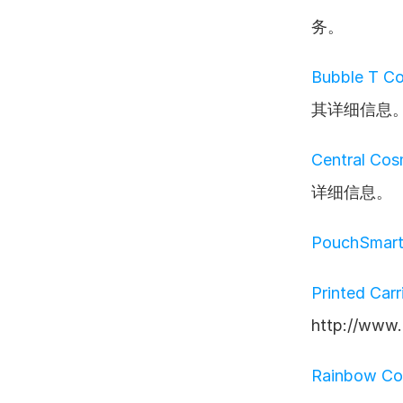
务。
Bubble T C
其详细信息
Central Co
详细信息。
PouchSma
Printed Ca
http://ww
Rainbow C