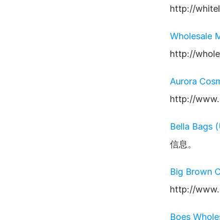
http://wh
Wholesale 
http://wh
Aurora Cos
http://ww
Bella Bags
信息。
Big Brown C
http://ww
Boes Whole