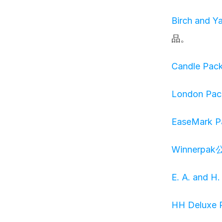
Birch and Y
品。
Candle Pac
London Pac
EaseMark 
Winnerpa
E. A. and H
HH Deluxe