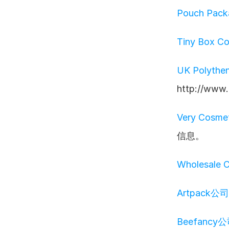
Pouch Pac
Tiny Box C
UK Polythe
http://ww
Very Cosm
信息。
Wholesale
Artpack公司
Beefancy