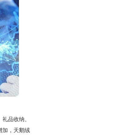
、礼品收纳、
增加，天鹅绒