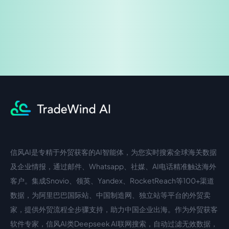
信风AI是专精于外贸获客的AI智能体，为您实时搜索全球海关数据
中文入口
外语入口
及企业情报，通过邮件、Whatsapp、社媒、AI电话精准触达海外
客户。集成Snovio、领英、Yandex、RocketReach等100+渠道
数据，为阿里巴巴国际站、中国制造网、独立站等平台的外贸卖
家，提供外贸流程全步骤支持，助力中国企业出海。作为外贸获客
软件专家，信风AI类Deepseek AI联网搜索，自动过滤无效数据，