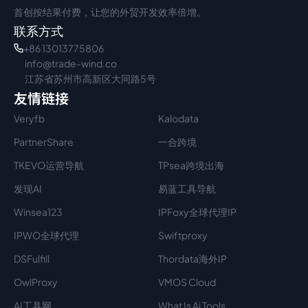
首创按结果付费，让您的外贸开发效率倍增。
联系方式
+86 13013775806
info@trade-wind.co
江苏省苏州市高新区大同路5号
友情链接
Veryfb
Kalodata
PartnerShare
一合跨境
TKEVO运营导航
TPsea跨境出海
发现AI
易蓝工具导航
Winsea123
IPFoxy全球代理IP
IPWO全球代理
Swiftproxy
DSFulfill
Thordata海外IP
OwlProxy
VMOS Cloud
AI工具网
What Is Ai Tools