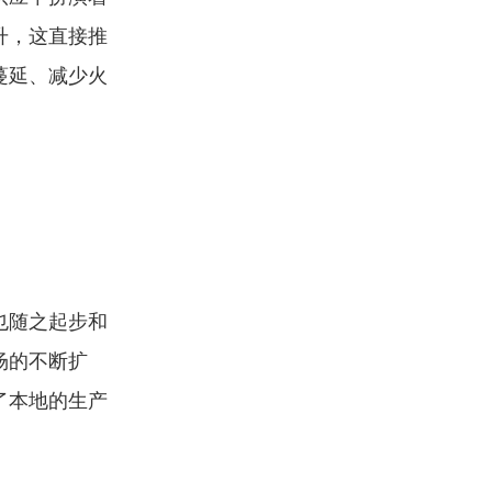
升，这直接推
蔓延、减少火
。
也随之起步和
场的不断扩
了本地的生产