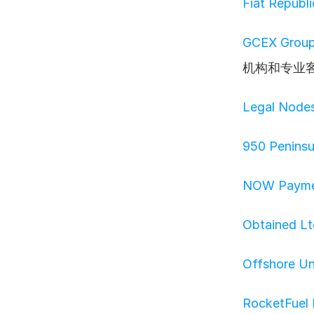
Fiat Republi
GCEX Group
机构和专业
Legal Node
950 Peninsu
NOW Payme
Obtained Lt
Offshore Un
RocketFuel 