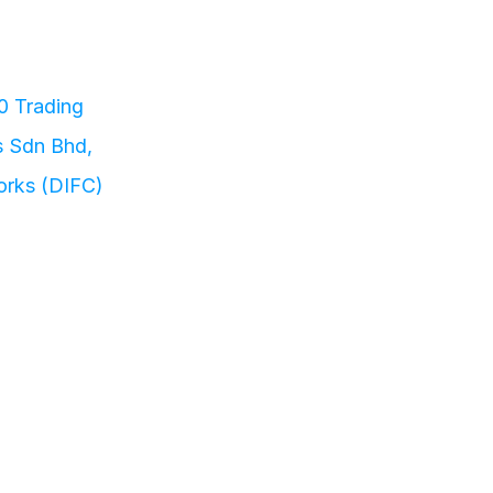
 Trading 
 Sdn Bhd, 
rks (DIFC) 