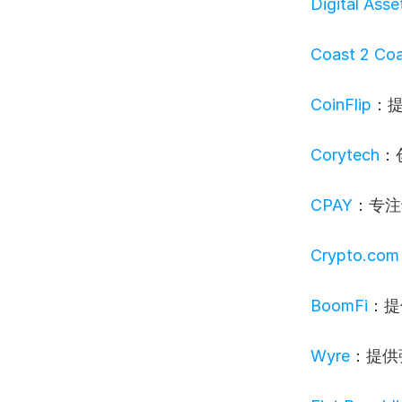
Digital Asse
Coast 2 Co
CoinFlip
：
Corytech
：
CPAY
：专注
Crypto.com
BoomFi
：提
Wyre
：提供