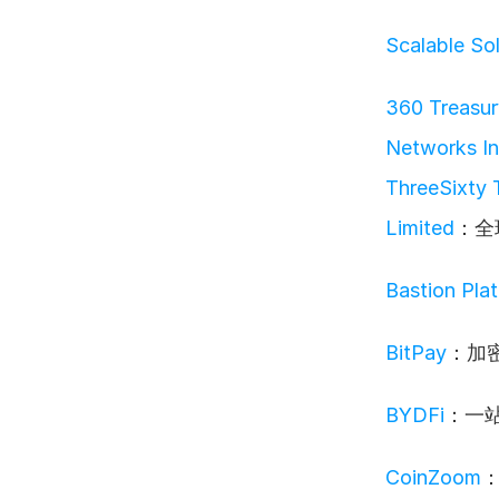
Scalable So
360 Treasur
Networks In
ThreeSixty 
Limited
：全
Bastion Plat
BitPay
：加
BYDFi
：一
CoinZoom