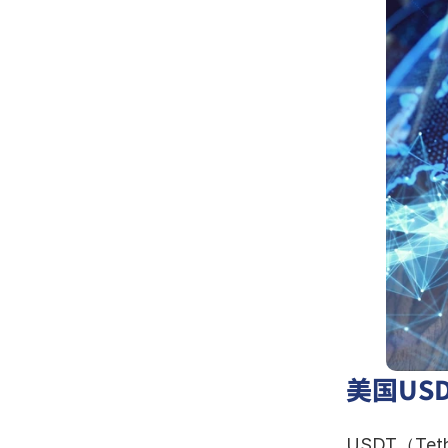
美国US
USDT（T