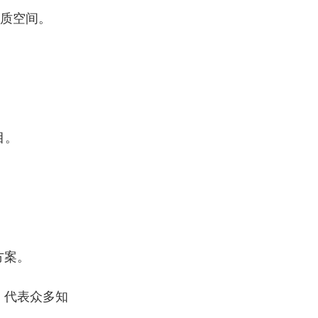
质空间。
目。
方案。
，代表众多知