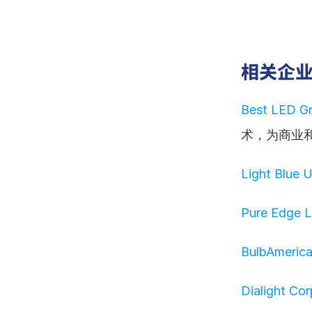
相关企
Best LED G
术，为商业
Light Blue 
Pure Edge L
BulbAmeric
Dialight Cor