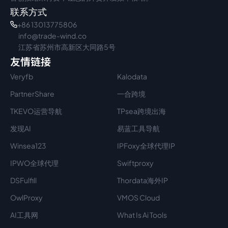
联系方式
+86 13013775806
info@trade-wind.co
江苏省苏州市高新区大同路5号
友情链接
Veryfb
Kalodata
PartnerShare
一合跨境
TKEVO运营导航
TPsea跨境出海
发现AI
易蓝工具导航
Winsea123
IPFoxy全球代理IP
IPWO全球代理
Swiftproxy
DSFulfill
Thordata海外IP
OwlProxy
VMOS Cloud
AI工具网
What Is Ai Tools