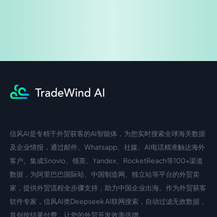
信风AI是专精于外贸获客的AI智能体，为您实时搜索全球海关数据
中文入口
外语入口
及企业情报，通过邮件、Whatsapp、社媒、AI电话精准触达海外
客户。集成Snovio、领英、Yandex、RocketReach等100+渠道
数据，为阿里巴巴国际站、中国制造网、独立站等平台的外贸卖
家，提供外贸流程全步骤支持，助力中国企业出海。作为外贸获客
软件专家，信风AI类Deepseek AI联网搜索，自动过滤无效数据，
首创按结果付费，让您的外贸开发效率倍增。