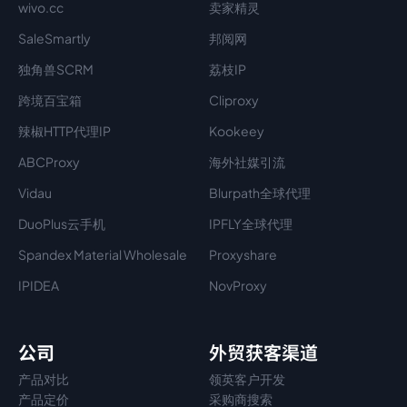
wivo.cc
卖家精灵
SaleSmartly
邦阅网
独角兽SCRM
荔枝IP
跨境百宝箱
Cliproxy
辣椒HTTP代理IP
Kookeey
ABCProxy
海外社媒引流
Vidau
Blurpath全球代理
DuoPlus云手机
IPFLY全球代理
Spandex Material Wholesale​
Proxyshare
IPIDEA
NovProxy
公司
外贸获客渠道
产品对比
领英客户开发
产品定价
采购商搜索